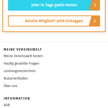
einmal nicht weiterweiß, können Sie sich jederzeit an
Jetzt 14 Tage gratis testen
unsere 14 Experten wenden – sie stehen Ihnen persönlich
mit Rat und Tat zur Seite.
Bereits Mitglied? Jetzt einloggen
MEINE VEREINSWELT
Meine Vereinswelt testen
Häufig gestellte Fragen
Leistungsverzeichnis
Nutzerleitfaden
Über uns
INFORMATION
AGB