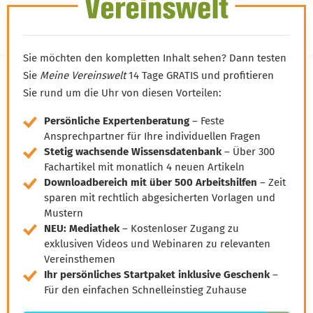
LOGIN
Sie möchten den kompletten Inhalt sehen? Dann testen
Sie
Meine Vereinswelt
14 Tage GRATIS und profitieren
Sie rund um die Uhr von diesen Vorteilen:
Satzungsfallen,
Persönliche Expertenberatung
– Feste
Satzungschancen,
Ansprechpartner für Ihre individuellen Fragen
Stetig wachsende Wissensdatenbank
– Über 300
Satzungsrisiken
Fachartikel mit monatlich 4 neuen Artikeln
Downloadbereich mit über 500 Arbeitshilfen
– Zeit
sparen mit rechtlich abgesicherten Vorlagen und
04.05.2023
Mustern
Wissen von Vero
Ihr KI-Agent
NEU: Mediathek
– Kostenloser Zugang zu
exklusiven Videos und Webinaren zu relevanten
Vereinsthemen
Hallo, ich bin Vero Ihr digitaler Vereinshelfer in Meine
Ihr persönliches Startpaket inklusive Geschenk
–
Vereinswelt. Ich gebe Ihnen schnell Antworten aus dem
Für den einfachen Schnelleinstieg Zuhause
Wissen von 14 erfahrenen Vereinsexperten. Und falls ich