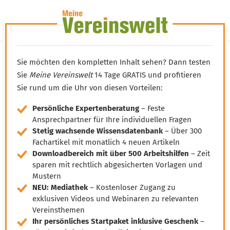
LOGIN
Sie möchten den kompletten Inhalt sehen? Dann testen
Sie
Meine Vereinswelt
14 Tage GRATIS und profitieren
Klartext zur
Sie rund um die Uhr von diesen Vorteilen:
Ehrenamtspauschale:
Persönliche Expertenberatung
– Feste
worauf Sie jetzt achten
Ansprechpartner für Ihre individuellen Fragen
Stetig wachsende Wissensdatenbank
– Über 300
müssen
Fachartikel mit monatlich 4 neuen Artikeln
Downloadbereich mit über 500 Arbeitshilfen
– Zeit
sparen mit rechtlich abgesicherten Vorlagen und
15.05.2023
Wissen von Vero
Ihr KI-Agent
Mustern
NEU: Mediathek
– Kostenloser Zugang zu
exklusiven Videos und Webinaren zu relevanten
Hallo, ich bin Vero Ihr digitaler Vereinshelfer in Meine
Vereinsthemen
Vereinswelt. Ich gebe Ihnen schnell Antworten aus dem
Ihr persönliches Startpaket inklusive Geschenk
–
Wissen von 14 erfahrenen Vereinsexperten. Und falls ich