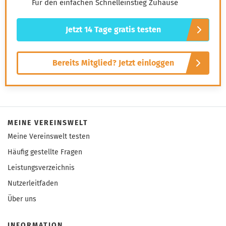
Für den einfachen Schnelleinstieg Zuhause
einmal nicht weiterweiß, können Sie sich jederzeit an
unsere 14 Experten wenden – sie stehen Ihnen persönlich
Jetzt 14 Tage gratis testen
mit Rat und Tat zur Seite.
Bereits Mitglied? Jetzt einloggen
MEINE VEREINSWELT
Meine Vereinswelt testen
Häufig gestellte Fragen
Leistungsverzeichnis
Nutzerleitfaden
Über uns
INFORMATION