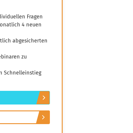
dividuellen Fragen
monatlich 4 neuen
htlich abgesicherten
ebinaren zu
n Schnelleinstieg
Wissen von Vero
Ihr KI-Agent
Hallo, ich bin Vero Ihr digitaler
Vereinshelfer in Meine Vereinswelt. Ich