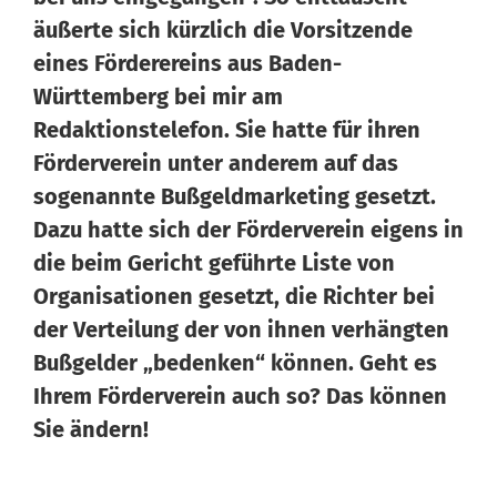
äußerte sich kürzlich die Vorsitzende
eines Förderereins aus Baden-
Württemberg bei mir am
Redaktionstelefon. Sie hatte für ihren
Wissen von Vero
Ihr KI-Agent
Förderverein unter anderem auf das
sogenannte Bußgeldmarketing gesetzt.
Dazu hatte sich der Förderverein eigens in
Hallo, ich bin Vero Ihr digitaler Vereinshelfer in Meine
Vereinswelt. Ich gebe Ihnen schnell Antworten aus dem
die beim Gericht geführte Liste von
Wissen von 14 erfahrenen Vereinsexperten. Und falls ich
Organisationen gesetzt, die Richter bei
einmal nicht weiterweiß, können Sie sich jederzeit an
der Verteilung der von ihnen verhängten
unsere 14 Experten wenden – sie stehen Ihnen persönlich
Bußgelder „bedenken“ können. Geht es
mit Rat und Tat zur Seite.
Ihrem Förderverein auch so? Das können
Sie ändern!