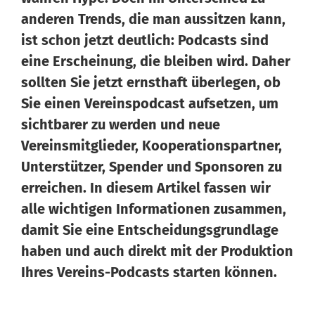
anderen Trends, die man aussitzen kann,
ist schon jetzt deutlich: Podcasts sind
eine Erscheinung, die bleiben wird. Daher
sollten Sie jetzt ernsthaft überlegen, ob
Sie einen Vereinspodcast aufsetzen, um
sichtbarer zu werden und neue
Wissen von Vero
Ihr KI-Agent
Vereinsmitglieder, Kooperationspartner,
Unterstützer, Spender und Sponsoren zu
Hallo, ich bin Vero Ihr digitaler Vereinshelfer in Meine
Vereinswelt. Ich gebe Ihnen schnell Antworten aus dem
erreichen. In diesem Artikel fassen wir
Wissen von 14 erfahrenen Vereinsexperten. Und falls ich
alle wichtigen Informationen zusammen,
einmal nicht weiterweiß, können Sie sich jederzeit an
damit Sie eine Entscheidungsgrundlage
unsere 14 Experten wenden – sie stehen Ihnen persönlich
haben und auch direkt mit der Produktion
mit Rat und Tat zur Seite.
Ihres Vereins-Podcasts starten können.