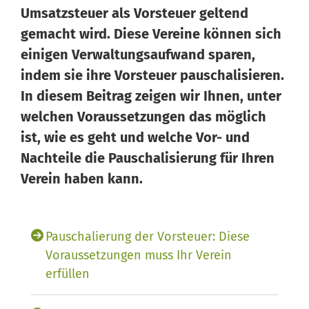
Umsatzsteuer als Vorsteuer geltend
gemacht wird. Diese Vereine können sich
einigen Verwaltungsaufwand sparen,
indem sie ihre Vorsteuer pauschalisieren.
In diesem Beitrag zeigen wir Ihnen, unter
welchen Voraussetzungen das möglich
Wissen von Vero
Ihr KI-Agent
ist, wie es geht und welche Vor- und
Nachteile die Pauschalisierung für Ihren
Hallo, ich bin Vero Ihr digitaler Vereinshelfer in Meine
Verein haben kann.
Vereinswelt. Ich gebe Ihnen schnell Antworten aus dem
Wissen von 14 erfahrenen Vereinsexperten. Und falls ich
einmal nicht weiterweiß, können Sie sich jederzeit an
unsere 14 Experten wenden – sie stehen Ihnen persönlich
Pauschalierung der Vorsteuer: Diese
mit Rat und Tat zur Seite.
Voraussetzungen muss Ihr Verein
erfüllen