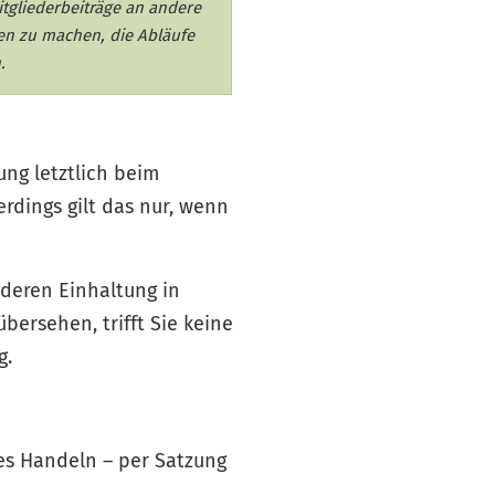
itgliederbeiträge an andere
ben zu machen, die Abläufe
n.
ng letztlich beim
rdings gilt das nur, wenn
deren Einhaltung in
ersehen, trifft Sie keine
g.
ges Handeln – per Satzung