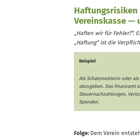
Haftungsrisiken 
Vereinskasse — 
„Haften wir für Fehler?“. 
„Haftung“ ist die Verpflic
Beispiel
Als Schatzmeisterin oder al
abzugeben. Das Finanzamt st
Steuernachzahlungen, Verlus
Spenden.
Folge:
Dem Verein entsteh