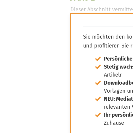
Dieser Abschnitt vermitt
und als Schatzmeister be
Sie möchten den ko
und profitieren Sie 
Persönliche
Stetig wac
Artikeln
Downloadber
Vorlagen u
NEU: Media
relevanten
Ihr persönl
Zuhause