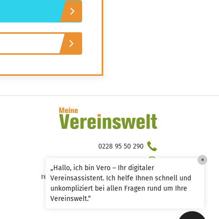
Wissen von Vero
Ihr KI-Agent
Hallo, ich bin Vero Ihr digitaler
Vereinshelfer in Meine Vereinswelt. Ich
gebe Ihnen schnell Antworten aus dem
Wissen von 14 erfahrenen Vereinsexperten.
Und falls ich einmal nicht weiterweiß,
können Sie sich jederzeit an unsere 14
Experten wenden – sie stehen Ihnen
persönlich mit Rat und Tat zur Seite.
0228 95 50 290
×
0228 95 50 276
„Hallo, ich bin Vero – Ihr digitaler
redaktion@meine.vereinswelt.de
Vereinsassistent. Ich helfe Ihnen schnell und
unkompliziert bei allen Fragen rund um Ihre
Vereinswelt.“