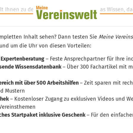
elt Ihnen zu den folgenden Prüfpunkten das Wissen, da
stens schützt:
mpletten Inhalt sehen? Dann testen Sie
Meine Vereins
rund um die Uhr von diesen Vorteilen:
 Expertenberatung
– Feste Ansprechpartner für Ihre in
hsende Wissensdatenbank
– Über 300 Fachartikel mit 
eich mit über 500 Arbeitshilfen
– Zeit sparen mit rec
nd Mustern
thek
– Kostenloser Zugang zu exklusiven Videos und W
 Vereinsthemen
iches Startpaket inklusive Geschenk
– Für den einfache