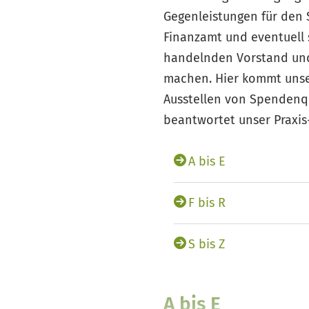
Gegenleistungen für den
Finanzamt und eventuell 
handelnden Vorstand und 
machen. Hier kommt unser 
Ausstellen von Spendenq
beantwortet unser Praxis-
A bis E
F bis R
S bis Z
A bis E