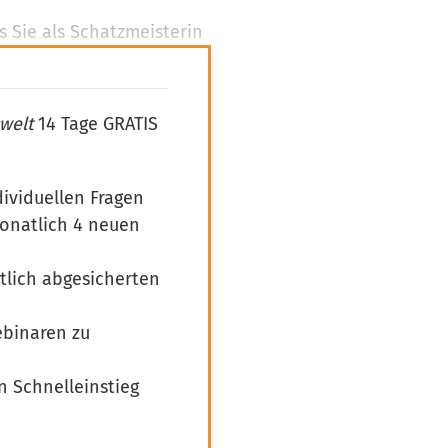
s Sie als Schatzmeisterin
welt
14 Tage GRATIS
dividuellen Fragen
monatlich 4 neuen
htlich abgesicherten
ebinaren zu
n Schnelleinstieg