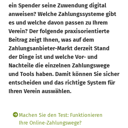
ein Spender seine Zuwendung digital
anweisen? Welche Zahlungssysteme gibt
es und welche davon passen zu Ihrem
Verein? Der folgende praxisorientierte
Wissen von Vero
Ihr KI-Agent
Beitrag zeigt Ihnen, was auf dem
Zahlungsanbieter-Markt derzeit Stand
Hallo, ich bin Vero Ihr digitaler Vereinshelfer in Meine
der Dinge ist und welche Vor- und
Vereinswelt. Ich gebe Ihnen schnell Antworten aus dem
Nachteile die einzelnen Zahlungswege
Wissen von 14 erfahrenen Vereinsexperten. Und falls ich
und Tools haben. Damit können Sie sicher
einmal nicht weiterweiß, können Sie sich jederzeit an
entscheiden und das richtige System für
unsere 14 Experten wenden – sie stehen Ihnen persönlich
mit Rat und Tat zur Seite.
Ihren Verein auswählen.
Machen Sie den Test: Funktionieren
Ihre Online-Zahlungswege?