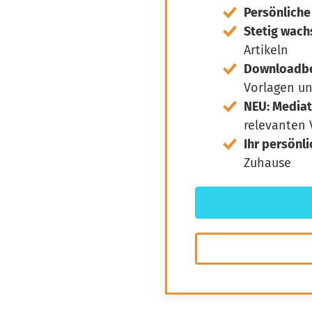
Persönliche
Stetig wac
Artikeln
Downloadber
Vorlagen u
NEU: Media
relevanten
Ihr persönl
Zuhause