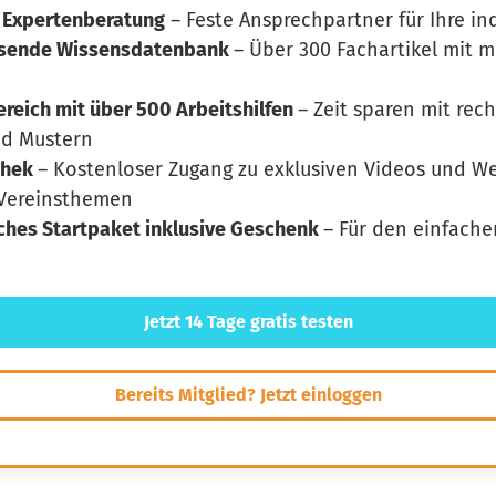
 Expertenberatung
– Feste Ansprechpartner für Ihre in
hsende Wissensdatenbank
– Über 300 Fachartikel mit 
eich mit über 500 Arbeitshilfen
– Zeit sparen mit rec
nd Mustern
thek
– Kostenloser Zugang zu exklusiven Videos und W
 Vereinsthemen
iches Startpaket inklusive Geschenk
– Für den einfache
Jetzt 14 Tage gratis testen
Bereits Mitglied? Jetzt einloggen