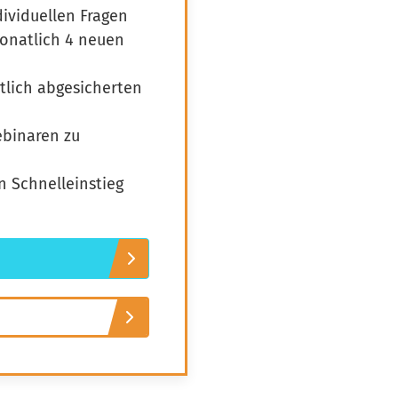
dividuellen Fragen
monatlich 4 neuen
htlich abgesicherten
ebinaren zu
n Schnelleinstieg
Wissen von Vero
Ihr KI-Agent
Hallo, ich bin Vero Ihr digitaler
Vereinshelfer in Meine Vereinswelt. Ich
gebe Ihnen schnell Antworten aus dem
Wissen von 14 erfahrenen Vereinsexperten.