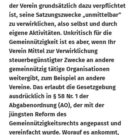
der Verein grundsätzlich dazu verpflichtet
ist, seine Satzungszwecke „unmittelbar“
zu verwirklichen, also selbst und durch
eigene Aktivitäten. Unkritisch für die
Gemeinnützigkeit ist es aber, wenn Ihr
Wissen von Vero
Ihr KI-Agent
Verein Mittel zur Verwirklichung
steuerbegünstigter Zwecke an andere
Hallo, ich bin Vero Ihr digitaler Vereinshelfer in Meine
gemeinnützig tätige Organisationen
Vereinswelt. Ich gebe Ihnen schnell Antworten aus dem
weitergibt, zum Beispiel an andere
Wissen von 14 erfahrenen Vereinsexperten. Und falls ich
einmal nicht weiterweiß, können Sie sich jederzeit an
Vereine. Das erlaubt die Gesetzgebung
unsere 14 Experten wenden – sie stehen Ihnen persönlich
ausdrücklich in § 58 Nr. 1 der
mit Rat und Tat zur Seite.
Abgabenordnung (AO), der mit der
jüngsten Reform des
Gemeinnützigkeitsrechts angepasst und
vereinfacht wurde. Worauf es ankommt,