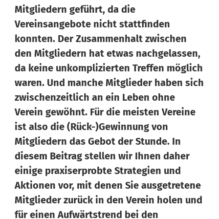
Mitgliedern geführt, da die
Vereinsangebote nicht stattfinden
konnten. Der Zusammenhalt zwischen
den Mitgliedern hat etwas nachgelassen,
da keine unkomplizierten Treffen möglich
waren. Und manche Mitglieder haben sich
Wissen von Vero
Ihr KI-Agent
zwischenzeitlich an ein Leben ohne
Verein gewöhnt. Für die meisten Vereine
Hallo, ich bin Vero Ihr digitaler Vereinshelfer in Meine
ist also die (Rück-)Gewinnung von
Vereinswelt. Ich gebe Ihnen schnell Antworten aus dem
Wissen von 14 erfahrenen Vereinsexperten. Und falls ich
Mitgliedern das Gebot der Stunde. In
einmal nicht weiterweiß, können Sie sich jederzeit an
diesem Beitrag stellen wir Ihnen daher
unsere 14 Experten wenden – sie stehen Ihnen persönlich
einige praxiserprobte Strategien und
mit Rat und Tat zur Seite.
Aktionen vor, mit denen Sie ausgetretene
Mitglieder zurück in den Verein holen und
für einen Aufwärtstrend bei den