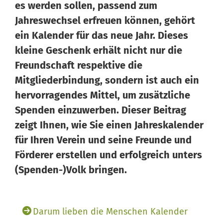
es werden sollen, passend zum
Jahreswechsel erfreuen können, gehört
ein Kalender für das neue Jahr. Dieses
kleine Geschenk erhält nicht nur die
Freundschaft respektive die
Wissen von Vero
Ihr KI-Agent
Mitgliederbindung, sondern ist auch ein
hervorragendes Mittel, um zusätzliche
Hallo, ich bin Vero Ihr digitaler Vereinshelfer in Meine
Spenden einzuwerben. Dieser Beitrag
Vereinswelt. Ich gebe Ihnen schnell Antworten aus dem
zeigt Ihnen, wie Sie einen Jahreskalender
Wissen von 14 erfahrenen Vereinsexperten. Und falls ich
für Ihren Verein und seine Freunde und
einmal nicht weiterweiß, können Sie sich jederzeit an
unsere 14 Experten wenden – sie stehen Ihnen persönlich
Förderer erstellen und erfolgreich unters
mit Rat und Tat zur Seite.
(Spenden-)Volk bringen.
Darum lieben die Menschen Kalender