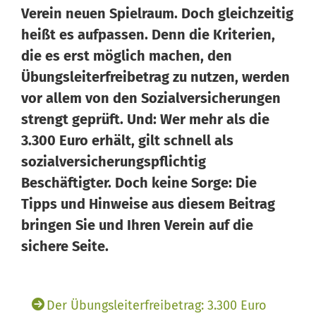
Verein neuen Spielraum. Doch gleichzeitig
heißt es aufpassen. Denn die Kriterien,
die es erst möglich machen, den
Übungsleiterfreibetrag zu nutzen, werden
vor allem von den Sozialversicherungen
Wissen von Vero
strengt geprüft. Und: Wer mehr als die
Ihr KI-Agent
3.300 Euro erhält, gilt schnell als
sozialversicherungspflichtig
Hallo, ich bin Vero Ihr digitaler Vereinshelfer in Meine
Vereinswelt. Ich gebe Ihnen schnell Antworten aus dem
Beschäftigter. Doch keine Sorge: Die
Wissen von 14 erfahrenen Vereinsexperten. Und falls ich
Tipps und Hinweise aus diesem Beitrag
einmal nicht weiterweiß, können Sie sich jederzeit an
bringen Sie und Ihren Verein auf die
unsere 14 Experten wenden – sie stehen Ihnen persönlich
sichere Seite.
mit Rat und Tat zur Seite.
Der Übungsleiterfreibetrag: 3.300 Euro