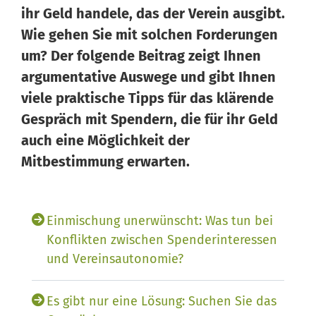
ihr Geld handele, das der Verein ausgibt.
Wie gehen Sie mit solchen Forderungen
um? Der folgende Beitrag zeigt Ihnen
argumentative Auswege und gibt Ihnen
viele praktische Tipps für das klärende
Wissen von Vero
Ihr KI-Agent
Gespräch mit Spendern, die für ihr Geld
auch eine Möglichkeit der
Hallo, ich bin Vero Ihr digitaler Vereinshelfer in Meine
Mitbestimmung erwarten.
Vereinswelt. Ich gebe Ihnen schnell Antworten aus dem
Wissen von 14 erfahrenen Vereinsexperten. Und falls ich
einmal nicht weiterweiß, können Sie sich jederzeit an
Einmischung unerwünscht: Was tun bei
unsere 14 Experten wenden – sie stehen Ihnen persönlich
Konflikten zwischen Spenderinteressen
mit Rat und Tat zur Seite.
und Vereinsautonomie?
Es gibt nur eine Lösung: Suchen Sie das