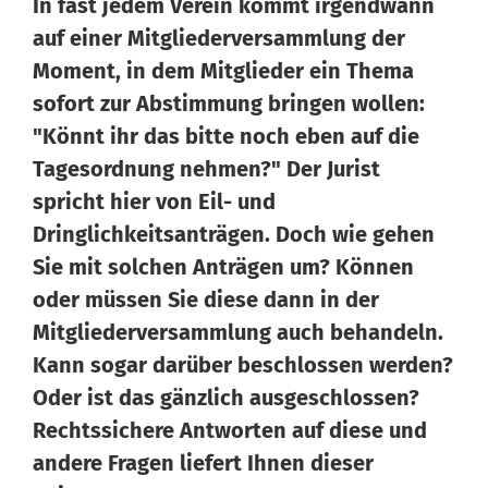
In fast jedem Verein kommt irgendwann
auf einer Mitgliederversammlung der
Moment, in dem Mitglieder ein Thema
sofort zur Abstimmung bringen wollen:
"Könnt ihr das bitte noch eben auf die
Tagesordnung nehmen?" Der Jurist
spricht hier von Eil- und
Dringlichkeitsanträgen. Doch wie gehen
Wissen von Vero
Ihr KI-Agent
Sie mit solchen Anträgen um? Können
oder müssen Sie diese dann in der
Hallo, ich bin Vero Ihr digitaler Vereinshelfer in Meine
Mitgliederversammlung auch behandeln.
Vereinswelt. Ich gebe Ihnen schnell Antworten aus dem
Kann sogar darüber beschlossen werden?
Wissen von 14 erfahrenen Vereinsexperten. Und falls ich
Oder ist das gänzlich ausgeschlossen?
einmal nicht weiterweiß, können Sie sich jederzeit an
unsere 14 Experten wenden – sie stehen Ihnen persönlich
Rechtssichere Antworten auf diese und
mit Rat und Tat zur Seite.
andere Fragen liefert Ihnen dieser