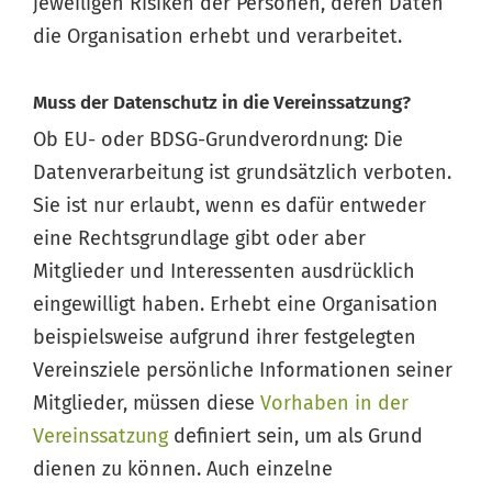
jeweiligen Risiken der Personen, deren Daten
die Organisation erhebt und verarbeitet.
Muss der Datenschutz in die Vereinssatzung?
Ob EU- oder BDSG-Grundverordnung: Die
Datenverarbeitung ist grundsätzlich verboten.
Wissen von Vero
Sie ist nur erlaubt, wenn es dafür entweder
Ihr KI-Agent
eine Rechtsgrundlage gibt oder aber
Mitglieder und Interessenten ausdrücklich
Hallo, ich bin Vero Ihr digitaler Vereinshelfer in Meine
Vereinswelt. Ich gebe Ihnen schnell Antworten aus dem
eingewilligt haben. Erhebt eine Organisation
Wissen von 14 erfahrenen Vereinsexperten. Und falls ich
beispielsweise aufgrund ihrer festgelegten
einmal nicht weiterweiß, können Sie sich jederzeit an
Vereinsziele persönliche Informationen seiner
unsere 14 Experten wenden – sie stehen Ihnen persönlich
Mitglieder, müssen diese
Vorhaben in der
mit Rat und Tat zur Seite.
Vereinssatzung
definiert sein, um als Grund
dienen zu können. Auch einzelne