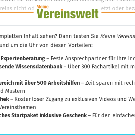
ins nicht oder nicht rechtzeitig festgesetzt oder bez
mpletten Inhalt sehen? Dann testen Sie
Meine Vereins
rund um die Uhr von diesen Vorteilen:
 Expertenberatung
– Feste Ansprechpartner für Ihre in
hsende Wissensdatenbank
– Über 300 Fachartikel mit 
eich mit über 500 Arbeitshilfen
– Zeit sparen mit rec
nd Mustern
thek
– Kostenloser Zugang zu exklusiven Videos und W
 Vereinsthemen
iches Startpaket inklusive Geschenk
– Für den einfache