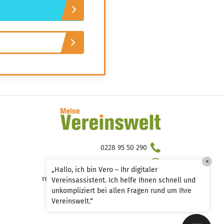
Wissen von Vero
Ihr KI-Agent
Hallo, ich bin Vero Ihr digitaler
Vereinshelfer in Meine Vereinswelt. Ich
gebe Ihnen schnell Antworten aus dem
Wissen von 14 erfahrenen Vereinsexperten.
Und falls ich einmal nicht weiterweiß,
können Sie sich jederzeit an unsere 14
Experten wenden – sie stehen Ihnen
persönlich mit Rat und Tat zur Seite.
0228 95 50 290
×
0228 95 50 276
„Hallo, ich bin Vero – Ihr digitaler
redaktion@meine.vereinswelt.de
Vereinsassistent. Ich helfe Ihnen schnell und
unkompliziert bei allen Fragen rund um Ihre
Vereinswelt.“