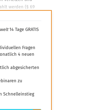
ahlt werden (§ 69
welt
14 Tage GRATIS
dividuellen Fragen
monatlich 4 neuen
htlich abgesicherten
ebinaren zu
n Schnelleinstieg