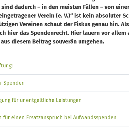
sind dadurch – in den meisten Fällen – von einer 
ngetragener Verein (e. V.)“ ist kein absoluter Sc
tzigen Vereinen schaut der Fiskus genau hin. Al
ch hier das Spendenrecht. Hier lauern vor allem a
 aus diesem Beitrag souverän umgehen.
tung!
ür Spenden
ung für unentgeltliche Leistungen
en für einen Ersatzanspruch bei Aufwandsspenden