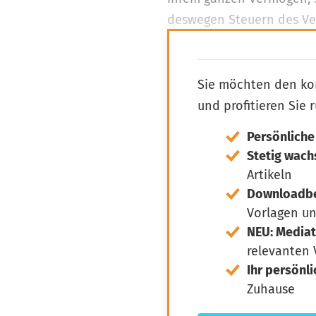
deswegen Steuern des Vere
Abgabenordnung, AO).
Sie möchten den ko
und profitieren Sie 
Persönliche
Stetig wac
Artikeln
Downloadber
Vorlagen u
NEU: Media
relevanten
Ihr persönl
Zuhause