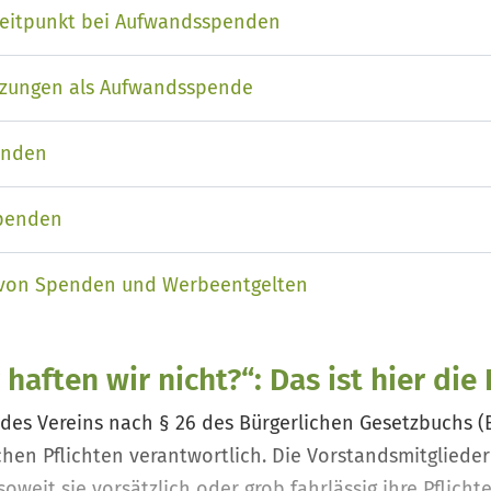
zeitpunkt bei Aufwandsspenden
utzungen als Aufwandsspende
enden
spenden
 von Spenden und Werbeentgelten
haften wir nicht?“: Das ist hier die 
r des Vereins nach § 26 des Bürgerlichen Gesetzbuchs (
ichen Pflichten verantwortlich. Die Vorstandsmitgliede
weit sie vorsätzlich oder grob fahrlässig ihre Pflicht