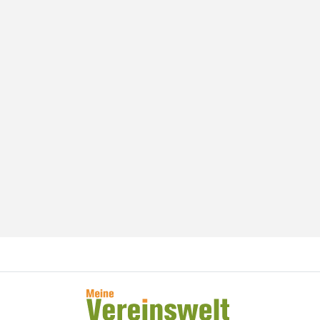
Wissen von Vero
Ihr KI-Agent
Hallo, ich bin Vero Ihr digitaler
Vereinshelfer in Meine Vereinswelt. Ich
gebe Ihnen schnell Antworten aus dem
Wissen von 14 erfahrenen Vereinsexperten.
Und falls ich einmal nicht weiterweiß,
können Sie sich jederzeit an unsere 14
Experten wenden – sie stehen Ihnen
persönlich mit Rat und Tat zur Seite.